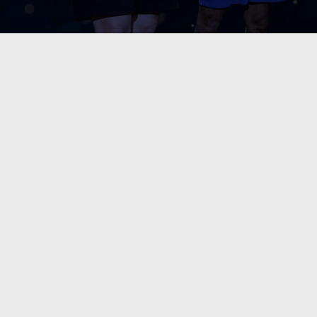
SEVEN SPORT CLUB
ANTRENORI
Antrenorii noştri consideră că merită să munceşti din greu şi să te joci
cu curaj, ca să te bucuri de rezultate. Se pune accent pe devotament şi
apropiere prin relaţii de lungă durată şi prietenii bazate pe încredere.